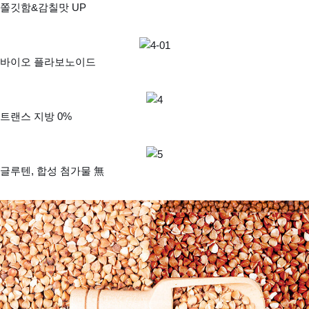
쫄깃함&감칠맛 UP
바이오 플라보노이드
트랜스 지방 0%
글루텐, 합성 첨가물 無