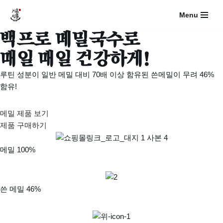
Menu
콘
백프로 메밀국수로
텐
츠
매일 매일 건강하게!
로
루틴 성분이 일반 메밀 대비 70배 이상 함유된 쓴메밀이 무려 46%
건
함유!
너
뛰
기
메밀 제품 보기
제품 구매하기
메밀 100%
쓴 메밀 46%